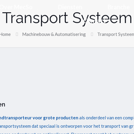
Over MecSo
Diensten
Branche
Transport Systeem
Contact
Home
Machinebouw & Automatisering
Transport Systee
en
ndtransporteur voor grote producten
als onderdeel van een compl
nsportsysteem dat speciaal is ontworpen voor het transport van gr