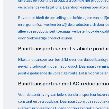
ontstaat een continue productstroom die het productiep
verschillende werkstations. Daardoor kunnen operators 
Bovendien biedt de opstelling aan beide zijden van de 
en ergonomisch werken terwijl de producten zich door de 
alleen de productiviteit toe, maar verbetert ook de kwa
voor toekomstige productielijnen.
Bandtransporteur met stabiele produ
Elke bandtransporteur beschikt over een dubbel bandsys
gewicht gelijkmatig over het product. Daarnaast vermi
positie gedurende de volledige route. Dit is vooral belan
Bandtransporteur met AC-reductiemo
Voor de aandrijving van iedere bandtransporteur kozen w
constant en betrouwbaar. Daarnaast zorgt de reductieka
systeem probleemloos tijdens continu gebruik. Bovendie