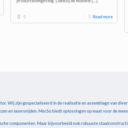
productieomgeving. Dankzij de mobiele
[…]
0
Read more
or. Wij zijn gespecialiseerd in de realisatie en assemblage van dive
ezen en lasersnijden. MecSo biedt oplossingen op maat voor de mees
sche componenten. Maar bijvoorbeeld ook robuuste staalconstructie