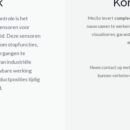
k
Ko
trole is het
MecSo levert
comple
nauw samen te werken m
sensoren voor
visualiseren, garan
id. Deze sensoren
m
om stopfuncties,
ergangen te
an industriële
Neem contact op met
wbare werking
kunnen verbetere
ctposities tijdig
.