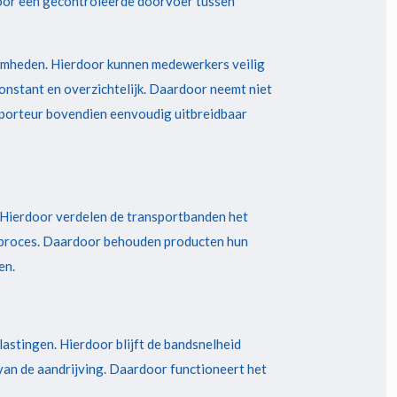
voor een gecontroleerde doorvoer tussen
aamheden. Hierdoor kunnen medewerkers veilig
constant en overzichtelijk. Daardoor neemt niet
nsporteur bovendien eenvoudig uitbreidbaar
. Hierdoor verdelen de transportbanden het
rtproces. Daardoor behouden producten hun
en.
astingen. Hierdoor blijft de bandsnelheid
van de aandrijving. Daardoor functioneert het