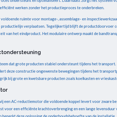
roces ondersteunt en optimaliseert. Daarnaast zorgt het systeem 
efficiënt werken zonder het productieproces te onderbreken.
lijn voldoende ruimte voor montage-, assemblage- en inspectiewerkz
productielijn verplaatsen. Tegelijkertijd blijft de productdoorvoer 
liteit van het eindproduct. Het modulaire ontwerp maakt de bandtra
ctondersteuning
teem dat grote producten stabiel ondersteunt tijdens het transport
ndert deze constructie ongewenste bewegingen tijdens het transpo
grijk bij grote en kwetsbare producten zoals koelkasten en vrieskast
tor
ij een AC-reductiemotor die voldoende koppel levert voor zware bel
st voor een efficiënte krachtoverbrenging en een lange levensduur 
n beperkt deze oplossing de onderhoudsbehoefte van de installatie.