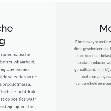
che
Mo
ng
Elke conveyorsectie 
die is geselecteerd op 
ijn pneumatische
en de maximale belas
 betrouwbaarheid,
tandwielreductor wo
tegratie binnen
gerealiseerd, zelfs bi
j de selectie van de
motoren zijn gesc
bandsnelheid eenvoud
de productmassa,
chikbare luchtdruk.
st op posities waar
ist zijn tijdens het