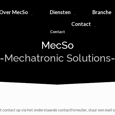
Over MecSo
Diensten
Branche
Contact
Contact
MecSo
-
Mechatronic Solutions
 contact op via het onderstaande contactformulier, stuur een mail o