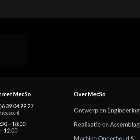
t met MecSo
Over MecSo
0)6 39 04 99 27
Ontwerp en Engineering
mecso.nl
Realisatie en Assembla
:30 – 18:00
 – 12:00
Machine Onderhoud &