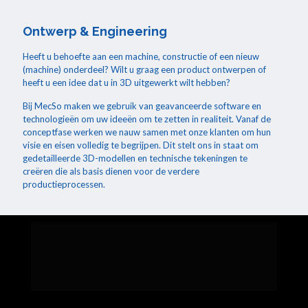
Ontwerp & Engineering
Heeft u behoefte aan een machine, constructie of een nieuw
(machine) onderdeel? Wilt u graag een product ontwerpen of
heeft u een idee dat u in 3D uitgewerkt wilt hebben?
Bij MecSo maken we gebruik van geavanceerde software en
technologieën om uw ideeën om te zetten in realiteit. Vanaf de
conceptfase werken we nauw samen met onze klanten om hun
visie en eisen volledig te begrijpen. Dit stelt ons in staat om
gedetailleerde 3D-modellen en technische tekeningen te
creëren die als basis dienen voor de verdere
productieprocessen.