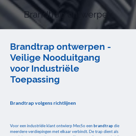
Brandtrap ontwerpen
Brandtrap ontwerpen -
Veilige Nooduitgang
voor Industriële
Toepassing
Brandtrap volgens richtlijnen
Voor een industriële klant ontwierp MecSo een
brandtrap
die
meerdere verdiepingen met elkaar verbindt. De trap dient als